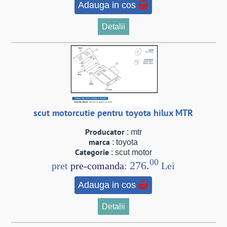
Adauga in cos
Detalii
scut motorcutie pentru toyota hilux MTR
Producator
: mtr
marca
: toyota
Categorie
: scut motor
00
276.
pret
pre-comanda
:
Lei
Adauga in cos
Detalii