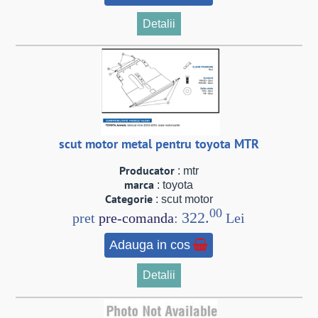
Detalii
scut motor metal pentru toyota MTR
Producator
: mtr
marca
: toyota
Categorie
: scut motor
00
322.
pret
pre-comanda
:
Lei
Adauga in cos
Detalii