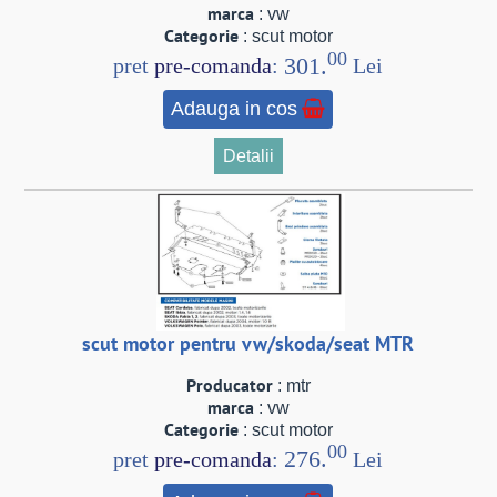
marca
: vw
Categorie
: scut motor
00
301.
pret
pre-comanda
:
Lei
Adauga in cos
Detalii
scut motor pentru vw/skoda/seat MTR
Producator
: mtr
marca
: vw
Categorie
: scut motor
00
276.
pret
pre-comanda
:
Lei