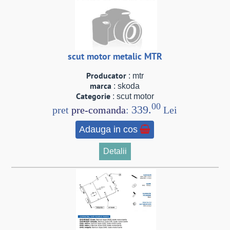
scut motor metalic MTR
Producator
: mtr
marca
: skoda
Categorie
: scut motor
00
339.
pret
pre-comanda
:
Lei
Adauga in cos
Detalii