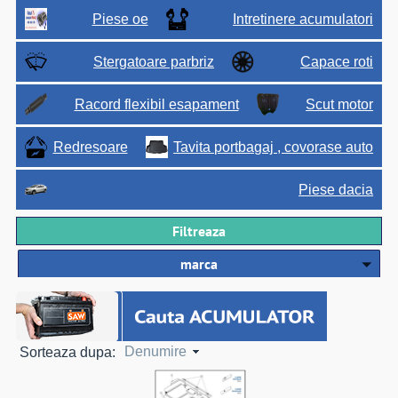
Piese oe
Intretinere acumulatori
Stergatoare parbriz
Capace roti
Racord flexibil esapament
Scut motor
Redresoare
Tavita portbagaj , covorase auto
Piese dacia
Filtreaza
marca
Denumire
Sorteaza dupa: