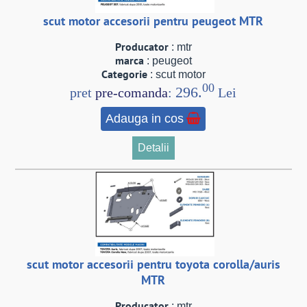
scut motor accesorii pentru peugeot MTR
Producator
: mtr
marca
: peugeot
Categorie
: scut motor
00
296.
pret
pre-comanda
:
Lei
Adauga in cos
Detalii
scut motor accesorii pentru toyota corolla/auris
MTR
Producator
: mtr