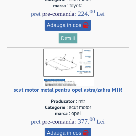
marca
: toyota
00
224.
pret
pre-comanda
:
Lei
Adauga in cos
Detalii
scut motor metal pentru opel astra/zafira MTR
Producator
: mtr
Categorie
: scut motor
marca
: opel
00
377.
pret
pre-comanda
:
Lei
Adauga in cos