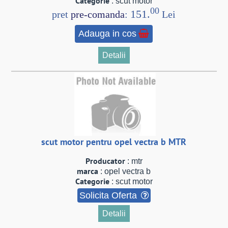
Categorie
: scut motor
00
151.
pret
pre-comanda
:
Lei
Adauga in cos
Detalii
scut motor pentru opel vectra b MTR
Producator
: mtr
marca
: opel vectra b
Categorie
: scut motor
Solicita Oferta
Detalii