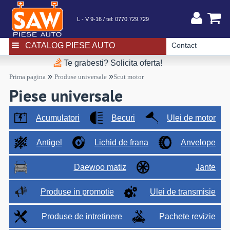
L - V 9-16 / tel:
0770.729.729
CATALOG PIESE AUTO
Contact
Te grabesti? Solicita oferta!
»
»
Prima pagina
Produse universale
Scut motor
Piese universale
Acumulatori
Becuri
Ulei de motor
Antigel
Lichid de frana
Anvelope
Daewoo matiz
Jante
Produse in promotie
Ulei de transmisie
Produse de intretinere
Pachete revizie