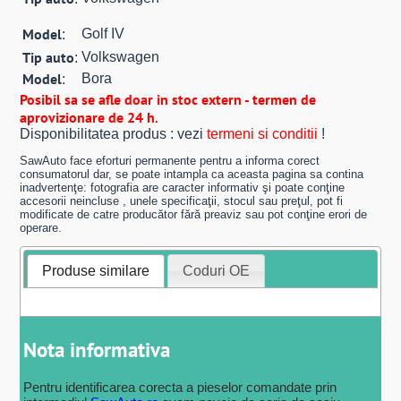
Model
Golf IV
:
Tip auto
Volkswagen
:
Model
Bora
:
Posibil sa se afle doar in stoc extern - termen de
aprovizionare de 24 h.
Disponibilitatea produs : vezi
termeni si conditii
!
SawAuto face eforturi permanente pentru a informa corect
consumatorul dar, se poate intampla ca aceasta pagina sa contina
inadvertenţe: fotografia are caracter informativ şi poate conţine
accesorii neincluse , unele specificaţii, stocul sau preţul, pot fi
modificate de catre producător fără preaviz sau pot conţine erori de
operare.
Produse similare
Coduri OE
Nota informativa
Pentru identificarea corecta a pieselor comandate prin