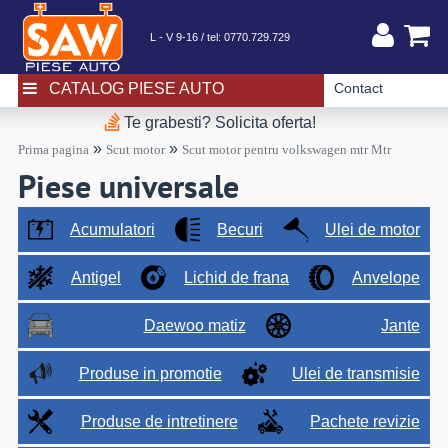
L - V 9-16 / tel:
0770.729.729
CATALOG PIESE AUTO
Contact
Te grabesti? Solicita oferta!
»
»
Prima pagina
Scut motor
Scut motor pentru volkswagen mtr Mtr
Piese universale
Acumulatori
Becuri
Ulei de motor
Antigel
Lichid de frana
Anvelope
Daewoo matiz
Jante
Produse in promotie
Ulei de transmisie
Produse de intretinere
Pachete revizie