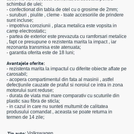
schimbul de ulei;
- confectionat din tabla de otel cu o grosime de 2mm;
- suruburi , piulite , cleme - toate accesoriile de prindere
sunt incluse;
- impotriva coroziunii , placa metalica este vopsita in
camp electrostatic;
- partea de exterior este prevazuta cu ramforsari metalice
, fapt ce presupune o rezistenta marita la impact , iar
rezonanta transmisa este atenuata;
- garantia oferita este de 18 luni;
Avantajele oferite:
- rezistenta marita la impactul cu diferite obiecte aflate pe
carosabil;
- acopera compartimentul din fata al masinii , astfel
defecțiunile cauzate de praful si noroiul ce intra in zona
motorului sunt reduse;
- durata de viata mai mare comparativ cu scuturile din
plastic sau fibra de sticla;
- in cazul in care nu sunteti multumit de calitatea
produsului comandat , aceasta se poate returna in
termen de 14 zile;
Tip auto
Volkswagen
: