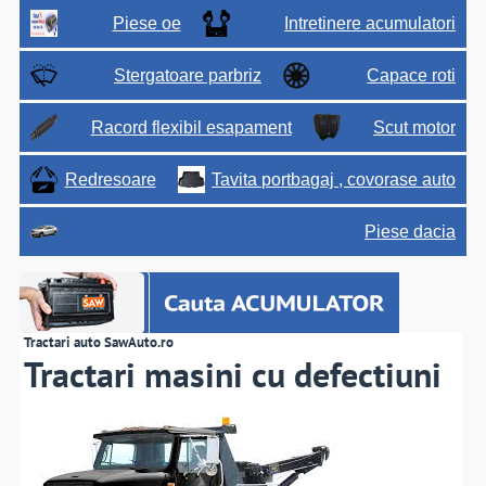
Piese oe
Intretinere acumulatori
Stergatoare parbriz
Capace roti
Racord flexibil esapament
Scut motor
Redresoare
Tavita portbagaj , covorase auto
Piese dacia
Tractari auto SawAuto.ro
Tractari masini cu defectiuni