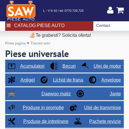
L - V 9-16 / tel:
0770.729.729
CATALOG PIESE AUTO
Contact
Te grabesti? Solicita oferta!
»
Prima pagina
Tractari auto
Piese universale
Acumulatori
Becuri
Ulei de motor
Antigel
Lichid de frana
Anvelope
Daewoo matiz
Jante
Produse in promotie
Ulei de transmisie
Produse de intretinere
Pachete revizie