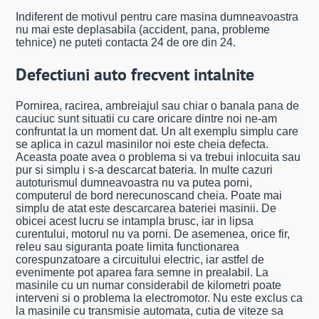
Indiferent de motivul pentru care masina dumneavoastra
nu mai este deplasabila (accident, pana, probleme
tehnice) ne puteti contacta 24 de ore din 24.
Defectiuni auto frecvent intalnite
Pornirea, racirea, ambreiajul sau chiar o banala pana de
cauciuc sunt situatii cu care oricare dintre noi ne-am
confruntat la un moment dat. Un alt exemplu simplu care
se aplica in cazul masinilor noi este cheia defecta.
Aceasta poate avea o problema si va trebui inlocuita sau
pur si simplu i s-a descarcat bateria. In multe cazuri
autoturismul dumneavoastra nu va putea porni,
computerul de bord nerecunoscand cheia. Poate mai
simplu de atat este descarcarea bateriei masinii. De
obicei acest lucru se intampla brusc, iar in lipsa
curentului, motorul nu va porni. De asemenea, orice fir,
releu sau siguranta poate limita functionarea
corespunzatoare a circuitului electric, iar astfel de
evenimente pot aparea fara semne in prealabil. La
masinile cu un numar considerabil de kilometri poate
interveni si o problema la electromotor. Nu este exclus ca
la masinile cu transmisie automata, cutia de viteze sa