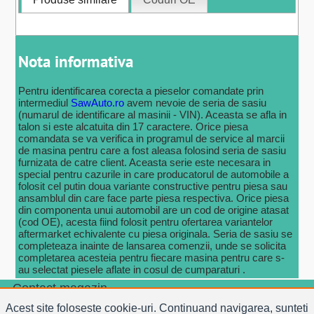
Nota informativa
Pentru identificarea corecta a pieselor comandate prin
intermediul
SawAuto.ro
avem nevoie de seria de sasiu
(numarul de identificare al masinii - VIN). Aceasta se afla in
talon si este alcatuita din 17 caractere. Orice piesa
comandata se va verifica in programul de service al marcii
de masina pentru care a fost aleasa folosind seria de sasiu
furnizata de catre client. Aceasta serie este necesara in
special pentru cazurile in care producatorul de automobile a
folosit cel putin doua variante constructive pentru piesa sau
ansamblul din care face parte piesa respectiva. Orice piesa
din componenta unui automobil are un cod de origine atasat
(cod OE), acesta fiind folosit pentru ofertarea variantelor
aftermarket echivalente cu piesa originala. Seria de sasiu se
completeaza inainte de lansarea comenzii, unde se solicita
completarea acesteia pentru fiecare masina pentru care s-
au selectat piesele aflate in cosul de cumparaturi .
Contact magazin
Email:
vanzari@SawAuto.ro
Acest site foloseste cookie-uri. Continuand navigarea, sunteti