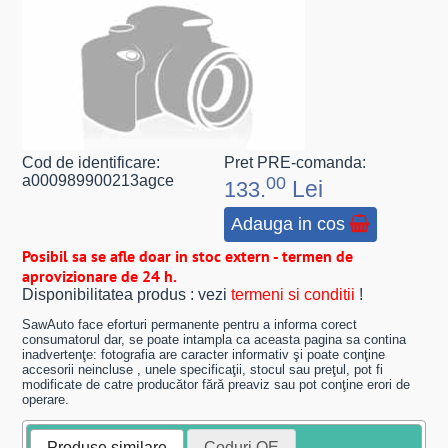
Cod de identificare:
Pret PRE-comanda:
a000989900213agce
00
Lei
133.
Adauga in cos
Posibil sa se afle doar in stoc extern - termen de
aprovizionare de 24 h.
Disponibilitatea produs : vezi
termeni si conditii
!
SawAuto face eforturi permanente pentru a informa corect
consumatorul dar, se poate intampla ca aceasta pagina sa contina
inadvertenţe: fotografia are caracter informativ şi poate conţine
accesorii neincluse , unele specificaţii, stocul sau preţul, pot fi
modificate de catre producător fără preaviz sau pot conţine erori de
operare.
Produse similare
Coduri OE