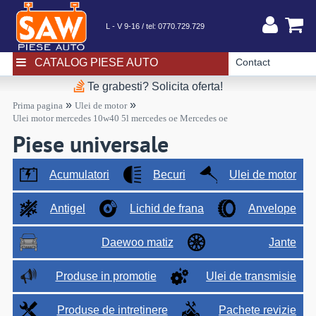
L - V 9-16 / tel:
0770.729.729
CATALOG PIESE AUTO
Contact
Te grabesti? Solicita oferta!
»
»
Prima pagina
Ulei de motor
Ulei motor mercedes 10w40 5l mercedes oe Mercedes oe
Piese universale
Acumulatori
Becuri
Ulei de motor
Antigel
Lichid de frana
Anvelope
Daewoo matiz
Jante
Produse in promotie
Ulei de transmisie
Produse de intretinere
Pachete revizie