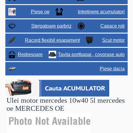
Piese oe
Intretinere acumulatori
Stergatoare parbriz
Capace roti
Racord flexibil esapament
Scut motor
Redresoare
Tavita portbagaj , covorase auto
Piese dacia
Ulei motor mercedes 10w40 5l mercedes
oe
MERCEDES OE