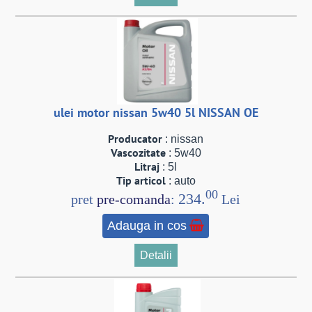
ulei motor nissan 5w40 5l NISSAN OE
Producator
: nissan
Vascozitate
: 5w40
Litraj
: 5l
Tip articol
: auto
00
234.
pret
pre-comanda
:
Lei
Adauga in cos
Detalii