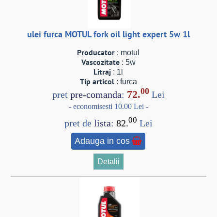
ulei furca MOTUL fork oil light expert 5w 1l
Producator
: motul
Vascozitate
: 5w
Litraj
: 1l
Tip articol
: furca
00
72.
pret
pre-comanda
:
Lei
- economisesti 10.00 Lei -
00
pret de
lista
:
82.
Lei
Adauga in cos
Detalii