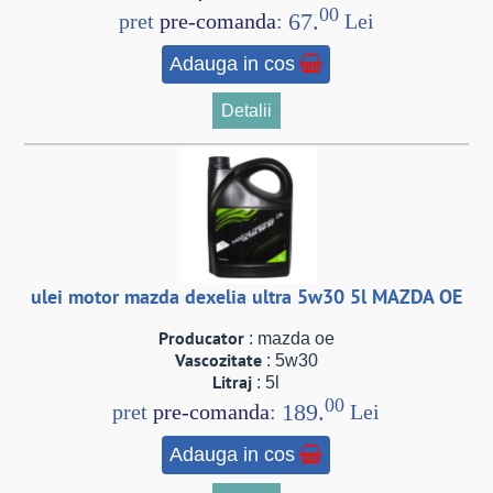
00
67.
pret
pre-comanda
:
Lei
Adauga in cos
Detalii
ulei motor mazda dexelia ultra 5w30 5l MAZDA OE
Producator
: mazda oe
Vascozitate
: 5w30
Litraj
: 5l
00
189.
pret
pre-comanda
:
Lei
Adauga in cos