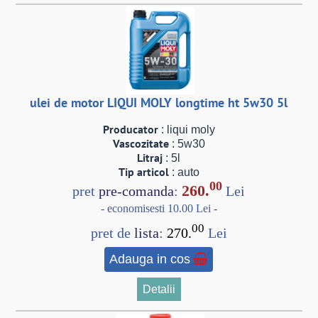
ulei de motor LIQUI MOLY longtime ht 5w30 5l
Producator
: liqui moly
Vascozitate
: 5w30
Litraj
: 5l
Tip articol
: auto
00
260.
pret
pre-comanda
:
Lei
- economisesti 10.00 Lei -
00
pret de
lista
:
270.
Lei
Adauga in cos
Detalii