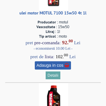
ulei motor MOTUL 7100 15w50 4t 1l
Producator
: motul
Vascozitate
: 15w50
Litraj
: 1l
Tip articol
: moto
00
92.
pret
pre-comanda
:
Lei
- economisesti 10.00 Lei -
00
pret de
lista
:
102.
Lei
Adauga in cos
Detalii