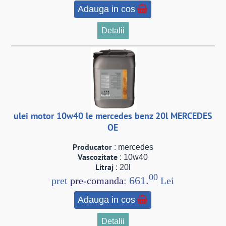
Adauga in cos
Detalii
ulei motor 10w40 le mercedes benz 20l MERCEDES
OE
Producator
: mercedes
Vascozitate
: 10w40
Litraj
: 20l
00
661.
pret
pre-comanda
:
Lei
Adauga in cos
Detalii