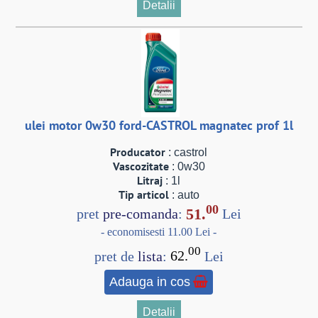
Detalii
ulei motor 0w30 ford-CASTROL magnatec prof 1l
Producator
: castrol
Vascozitate
: 0w30
Litraj
: 1l
Tip articol
: auto
00
51.
pret
pre-comanda
:
Lei
- economisesti 11.00 Lei -
00
pret de
lista
:
62.
Lei
Adauga in cos
Detalii