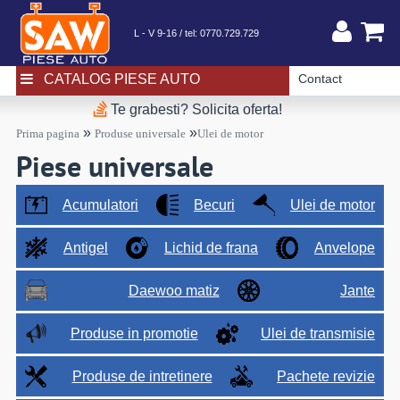
L - V 9-16 / tel:
0770.729.729
CATALOG PIESE AUTO
Contact
Te grabesti? Solicita oferta!
»
»
Prima pagina
Produse universale
Ulei de motor
Piese universale
Acumulatori
Becuri
Ulei de motor
Antigel
Lichid de frana
Anvelope
Daewoo matiz
Jante
Produse in promotie
Ulei de transmisie
Produse de intretinere
Pachete revizie