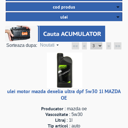
cod produs
ulei
Noutati
Sorteaza dupa:
««
«
»
»»
ulei motor mazda dexelia ultra dpf 5w30 1l MAZDA
OE
Producator
: mazda oe
Vascozitate
: 5w30
Litraj
: 1l
Tip articol
: auto