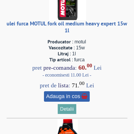
ulei furca MOTUL fork oil medium heavy expert 15w
1l
Producator
: motul
Vascozitate
: 15w
Litraj
: 1l
Tip articol
: furca
00
60.
pret
pre-comanda
:
Lei
- economisesti 11.00 Lei -
00
pret de
lista
:
71.
Lei
Adauga in cos
Detalii