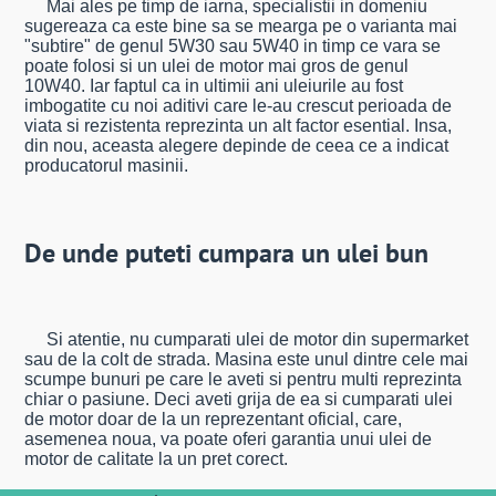
Mai ales pe timp de iarna, specialistii in domeniu
sugereaza ca este bine sa se mearga pe o varianta mai
"subtire" de genul 5W30 sau 5W40 in timp ce vara se
poate folosi si un ulei de motor mai gros de genul
10W40. Iar faptul ca in ultimii ani uleiurile au fost
imbogatite cu noi aditivi care le-au crescut perioada de
viata si rezistenta reprezinta un alt factor esential. Insa,
din nou, aceasta alegere depinde de ceea ce a indicat
producatorul masinii.
De unde puteti cumpara un ulei bun
Si atentie, nu cumparati ulei de motor din supermarket
sau de la colt de strada. Masina este unul dintre cele mai
scumpe bunuri pe care le aveti si pentru multi reprezinta
chiar o pasiune. Deci aveti grija de ea si cumparati ulei
de motor doar de la un reprezentant oficial, care,
asemenea noua, va poate oferi garantia unui ulei de
motor de calitate la un pret corect.