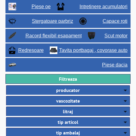
Piese oe
Intretinere acumulatori
Stergatoare parbriz
Capace roti
Racord flexibil esapament
Scut motor
Redresoare
Tavita portbagaj , covorase auto
Piese dacia
Filtreaza
producator
vascozitate
litraj
tip articol
tip ambalaj