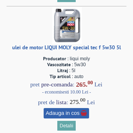
ulei de motor LIQUI MOLY special tec f 5w30 5l
Producator
: liqui moly
Vascozitate
: 5w30
Litraj
: 5l
Tip articol
: auto
00
265.
pret
pre-comanda
:
Lei
- economisesti 10.00 Lei -
00
pret de
lista
:
275.
Lei
Adauga in cos
Detalii