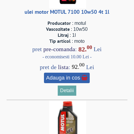
ulei motor MOTUL 7100 10w50 4t 1l
Producator
: motul
Vascozitate
: 10w50
Litraj
: 1l
Tip articol
: moto
00
82.
pret
pre-comanda
:
Lei
- economisesti 10.00 Lei -
00
pret de
lista
:
92.
Lei
Adauga in cos
Detalii