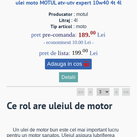
ulei moto MOTUL atv-utv expert 10w40 4t 4l
Producator
: motul
Litraj
: 4l
Tip articol
: moto
00
189.
pret
pre-comanda
:
Lei
- economisesti 10.00 Lei -
00
pret de
lista
:
199.
Lei
Adauga in cos
Detalii
««
«
»
»»
Ce rol are uleiul de motor
Un ulei de motor bun este cel mai important lucru
pentru un motor sanatos. Uleiul asigura lubrifierea