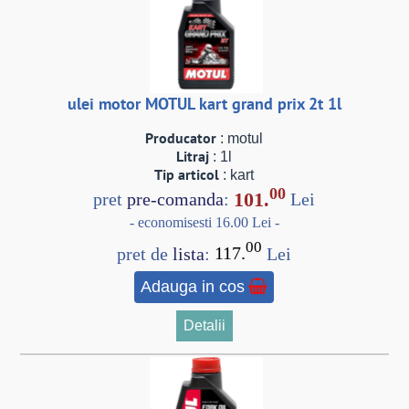
ulei motor MOTUL kart grand prix 2t 1l
Producator
: motul
Litraj
: 1l
Tip articol
: kart
00
101.
pret
pre-comanda
:
Lei
- economisesti 16.00 Lei -
00
pret de
lista
:
117.
Lei
Adauga in cos
Detalii