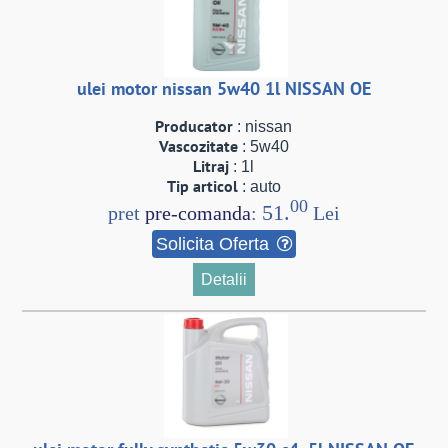
ulei motor nissan 5w40 1l NISSAN OE
Producator
: nissan
Vascozitate
: 5w40
Litraj
: 1l
Tip articol
: auto
00
51.
pret
pre-comanda
:
Lei
Solicita Oferta
Detalii