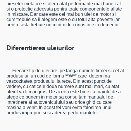
pieselor metalice si ofera atat performante mai bune cat
si o protectie adecvata pentru toate componentele aflate
in miscare. Dar care este cel mai bun ulei de motor si
cum trebuie sa il alegem este o cu totul alta poveste iar
pentru asta trebuie un minim de cunostinte in domeniu.
Diferentierea uleiurilor
Fiecare tip de ulei are, pe langa numele firmei si cel al
produsului, un cod de forma **W** care determina
vascozitatea produsului la rece. Din acest punct de
vedere, cu cat cele doua numere sunt mai mari, cu atat
uleiul va fi mai gros. De aceea este bine ca inainte de a
alege ce punem in motor sa consultam manualul de
intretinere al autovehiculului sau orice ghid cu care
masina a venit. In acest fel vom evita folosirea unui
produs impropriu si scaderea performantelor.