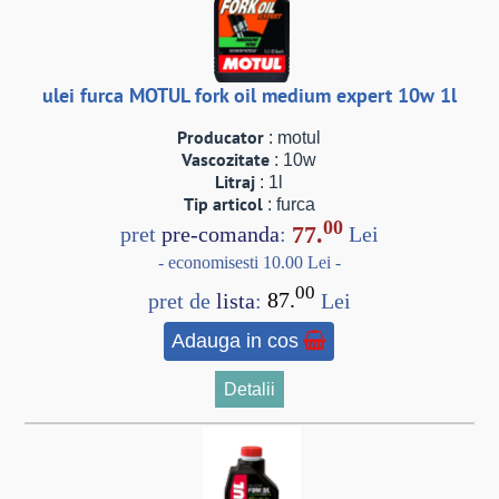
ulei furca MOTUL fork oil medium expert 10w 1l
Producator
: motul
Vascozitate
: 10w
Litraj
: 1l
Tip articol
: furca
00
77.
pret
pre-comanda
:
Lei
- economisesti 10.00 Lei -
00
pret de
lista
:
87.
Lei
Adauga in cos
Detalii