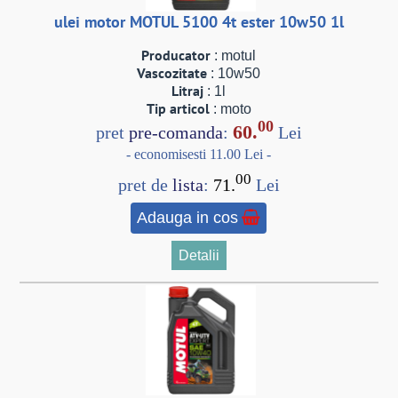
ulei motor MOTUL 5100 4t ester 10w50 1l
Producator
: motul
Vascozitate
: 10w50
Litraj
: 1l
Tip articol
: moto
00
60.
pret
pre-comanda
:
Lei
- economisesti 11.00 Lei -
00
pret de
lista
:
71.
Lei
Adauga in cos
Detalii