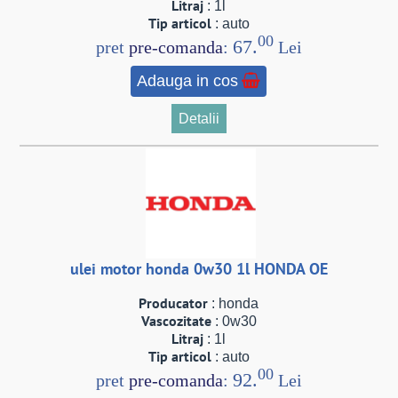
Litraj
: 1l
Tip articol
: auto
00
67.
pret
pre-comanda
:
Lei
Adauga in cos
Detalii
ulei motor honda 0w30 1l HONDA OE
Producator
: honda
Vascozitate
: 0w30
Litraj
: 1l
Tip articol
: auto
00
92.
pret
pre-comanda
:
Lei