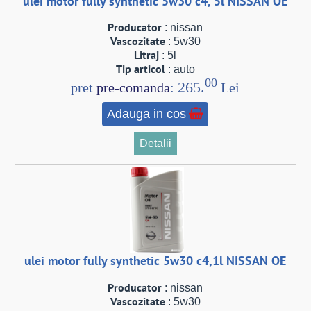
ulei motor fully synthetic 5w30 c4, 5l NISSAN OE
Producator
: nissan
Vascozitate
: 5w30
Litraj
: 5l
Tip articol
: auto
00
265.
pret
pre-comanda
:
Lei
Adauga in cos
Detalii
ulei motor fully synthetic 5w30 c4,1l NISSAN OE
Producator
: nissan
Vascozitate
: 5w30