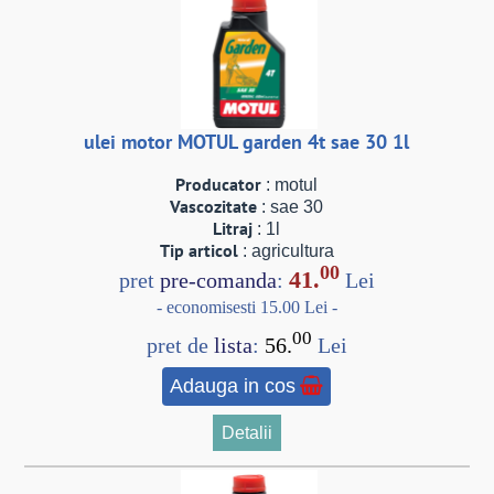
ulei motor MOTUL garden 4t sae 30 1l
Producator
: motul
Vascozitate
: sae 30
Litraj
: 1l
Tip articol
: agricultura
00
41.
pret
pre-comanda
:
Lei
- economisesti 15.00 Lei -
00
pret de
lista
:
56.
Lei
Adauga in cos
Detalii