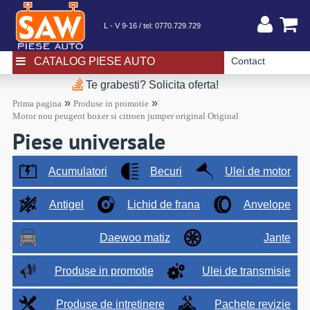
L - V 9-16 / tel:
0770.729.729
CATALOG PIESE AUTO
Contact
Te grabesti? Solicita oferta!
»
»
Prima pagina
Produse in promotie
Motor nou peugeot boxer si citroen jumper original Original
Piese universale
Acumulatori
Becuri
Ulei de motor
Antigel
Lichid de frana
Anvelope
Daewoo matiz
Jante
Produse in promotie
Ulei de transmisie
Produse de intretinere
Pachete revizie