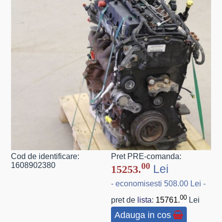
Cod de identificare:
Pret PRE-comanda:
1608902380
00
Lei
15253.
- economisesti 508.00 Lei -
00
pret de
lista
:
15761.
Lei
Adauga in cos