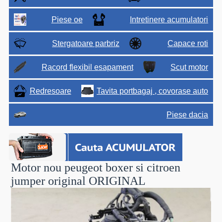
Piese oe
Intretinere acumulatori
Stergatoare parbriz
Capace roti
Racord flexibil esapament
Scut motor
Redresoare
Tavita portbagaj , covorase auto
Piese dacia
Motor nou peugeot boxer si citroen
jumper original
ORIGINAL