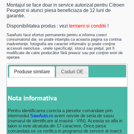
Montajul se face doar in service autorizat pentru Citroen
Peugeot si atunci piesa beneficiaza de 12 luni de
garantie.
Disponibilitatea produs : vezi
termeni si conditii
!
SawAuto face eforturi permanente pentru a informa corect
consumatorul dar, se poate intampla ca aceasta pagina sa contina
inadvertenţe: fotografia are caracter informativ şi poate conţine
accesorii neincluse , unele specificaţii, stocul sau preţul, pot fi
modificate de catre producător fără preaviz sau pot conţine erori de
operare.
Produse similare
Coduri OE
Nota informativa
Pentru identificarea corecta a pieselor comandate prin
intermediul
SawAuto.ro
avem nevoie de seria de sasiu
(numarul de identificare al masinii - VIN). Aceasta se afla in
talon si este alcatuita din 17 caractere. Orice piesa
comandata se va verifica in programul de service al marcii