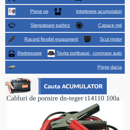
Piese oe
Intretinere acumulatori
Stergatoare parbriz
Capace roti
Racord flexibil esapament
Scut motor
Redresoare
Tavita portbagaj , covorase auto
Piese dacia
Cabluri de pornire dn-teger t14110 100a