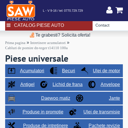
L - V 9-16 / tel:
0770.729.729
CATALOG PIESE AUTO
Contact
Te grabesti? Solicita oferta!
»
»
Prima pagina
Intretinere acumulatori
Cabluri de pornire dn-teger t14110 100a
Piese universale
Acumulatori
Becuri
Ulei de motor
Antigel
Lichid de frana
Anvelope
Daewoo matiz
Jante
Produse in promotie
Ulei de transmisie
Produse de intretinere
Pachete revizie