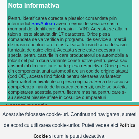
Nota informativa
Pentru identificarea corecta a pieselor comandate prin
intermediul
SawAuto.ro
avem nevoie de seria de sasiu
(numarul de identificare al masinii - VIN). Aceasta se afla in
talon si este alcatuita din 17 caractere. Orice piesa
comandata se va verifica in programul de service al marcii
de masina pentru care a fost aleasa folosind seria de sasiu
furnizata de catre client. Aceasta serie este necesara in
special pentru cazurile in care producatorul de automobile a
folosit cel putin doua variante constructive pentru piesa sau
ansamblul din care face parte piesa respectiva. Orice piesa
din componenta unui automobil are un cod de origine atasat
(cod OE), acesta fiind folosit pentru ofertarea variantelor
aftermarket echivalente cu piesa originala. Seria de sasiu se
completeaza inainte de lansarea comenzii, unde se solicita
completarea acesteia pentru fiecare masina pentru care s-
au selectat piesele aflate in cosul de cumparaturi .
Contact magazin
Email:
vanzari@SawAuto.ro
Acest site foloseste cookie-uri. Continuand navigarea, sunteti
Zona
utilizatorului
Politica
de acord cu utilizarea cookie-urilor. Puteti vedea aici
Contul tau
Cookie
si cum le puteti dezactiva.
Masini Parcate