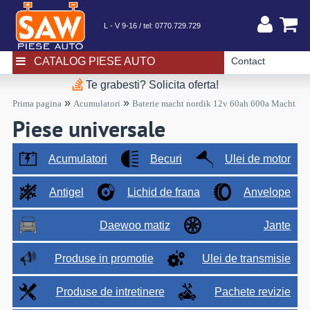
L - V 9-16 / tel:
0770.729.729
CATALOG PIESE AUTO
Contact
Te grabesti? Solicita oferta!
»
»
Prima pagina
Acumulatori
Baterie macht nordik 12v 60ah 600a Macht
Piese universale
Acumulatori
Becuri
Ulei de motor
Antigel
Lichid de frana
Anvelope
Daewoo matiz
Jante
Produse in promotie
Ulei de transmisie
Produse de intretinere
Pachete revizie