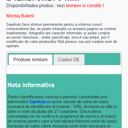
Disponibilitatea produs : vezi
termeni si conditii
!
Montaj Baterii
SawAuto face eforturi permanente pentru a informa corect
consumatorul dar, se poate intampla ca aceasta pagina sa contina
inadvertenţe: fotografia are caracter informativ şi poate conţine
accesorii neincluse , unele specificaţii, stocul sau preţul, pot fi
modificate de catre producător fără preaviz sau pot conţine erori de
operare.
Produse similare
Coduri OE
Nota informativa
Pentru identificarea corecta a pieselor comandate prin
intermediul
SawAuto.ro
avem nevoie de seria de sasiu
(numarul de identificare al masinii - VIN). Aceasta se afla in
talon si este alcatuita din 17 caractere. Orice piesa
comandata se va verifica in programul de service al marcii
de masina pentru care a fost aleasa folosind seria de sasiu
furnizata de catre client. Aceasta serie este necesara in