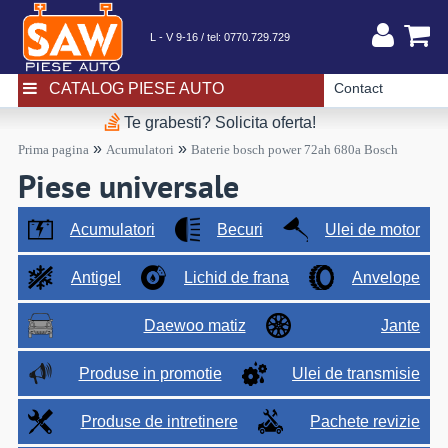
L - V 9-16 / tel:
0770.729.729
CATALOG PIESE AUTO
Contact
Te grabesti? Solicita oferta!
»
»
Prima pagina
Acumulatori
Baterie bosch power 72ah 680a Bosch
Piese universale
Acumulatori
Becuri
Ulei de motor
Antigel
Lichid de frana
Anvelope
Daewoo matiz
Jante
Produse in promotie
Ulei de transmisie
Produse de intretinere
Pachete revizie