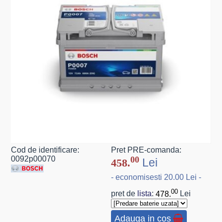
Cod de identificare:
Pret PRE-comanda:
0092p00070
00
Lei
458.
- economisesti 20.00 Lei -
00
pret de
lista
:
478.
Lei
Adauga in cos