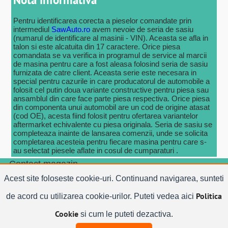
Pentru identificarea corecta a pieselor comandate prin
intermediul
SawAuto.ro
avem nevoie de seria de sasiu
(numarul de identificare al masinii - VIN). Aceasta se afla in
talon si este alcatuita din 17 caractere. Orice piesa
comandata se va verifica in programul de service al marcii
de masina pentru care a fost aleasa folosind seria de sasiu
furnizata de catre client. Aceasta serie este necesara in
special pentru cazurile in care producatorul de automobile a
folosit cel putin doua variante constructive pentru piesa sau
ansamblul din care face parte piesa respectiva. Orice piesa
din componenta unui automobil are un cod de origine atasat
(cod OE), acesta fiind folosit pentru ofertarea variantelor
aftermarket echivalente cu piesa originala. Seria de sasiu se
completeaza inainte de lansarea comenzii, unde se solicita
completarea acesteia pentru fiecare masina pentru care s-
au selectat piesele aflate in cosul de cumparaturi .
Contact magazin
Email:
Acest site foloseste cookie-uri. Continuand navigarea, sunteti
vanzari@SawAuto.ro
Zona
utilizatorului
Politica
de acord cu utilizarea cookie-urilor. Puteti vedea aici
Contul tau
Cookie
si cum le puteti dezactiva.
Masini Parcate
Istoric comenzi