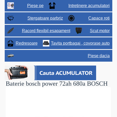
Piese oe
Intretinere acumulatori
Stergatoare parbriz
Capace roti
Racord flexibil esapament
Scut motor
Redresoare
Tavita portbagaj , covorase auto
Piese dacia
Baterie bosch power 72ah 680a
BOSCH