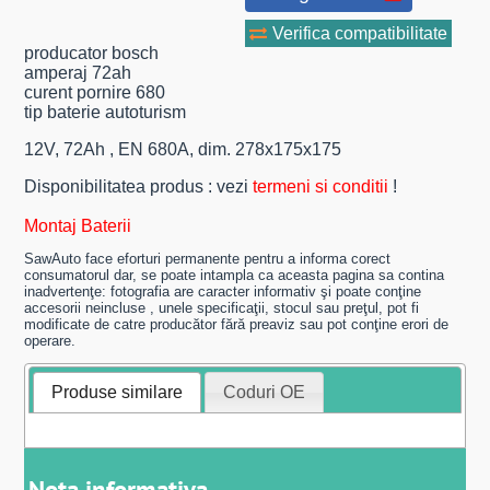
Verifica compatibilitate
producator bosch
amperaj 72ah
curent pornire 680
tip baterie autoturism
12V, 72Ah , EN 680A, dim. 278x175x175
Disponibilitatea produs : vezi
termeni si conditii
!
Montaj Baterii
SawAuto face eforturi permanente pentru a informa corect
consumatorul dar, se poate intampla ca aceasta pagina sa contina
inadvertenţe: fotografia are caracter informativ şi poate conţine
accesorii neincluse , unele specificaţii, stocul sau preţul, pot fi
modificate de catre producător fără preaviz sau pot conţine erori de
operare.
Produse similare
Coduri OE
Nota informativa