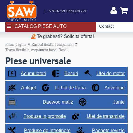
L - V 9-16 / tel:
0770.729.729
CATALOG PIESE AUTO
Contact
Te grabesti? Solicita oferta!
»
»
Prima pagina
Racord flexibil esapament
Teava flexibila, esapament bosal Bosal
Piese universale
Acumulatori
Becuri
Ulei de motor
Antigel
Lichid de frana
Anvelope
Daewoo matiz
Jante
Produse in promotie
Ulei de transmisie
Produse de intretinere
Pachete revizie