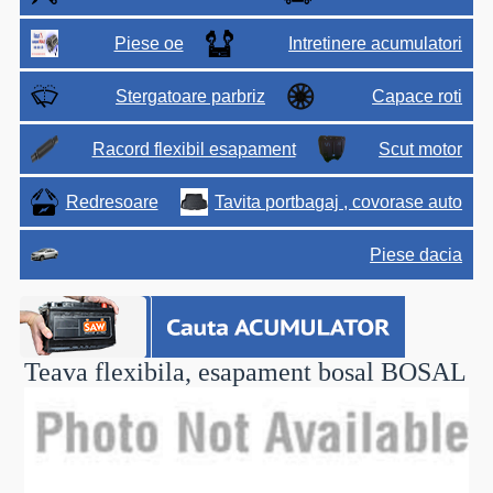
Piese oe
Intretinere acumulatori
Stergatoare parbriz
Capace roti
Racord flexibil esapament
Scut motor
Redresoare
Tavita portbagaj , covorase auto
Piese dacia
Teava flexibila, esapament bosal
BOSAL