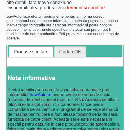
alte detalii fara teava conexiune
Disponibilitatea produs : vezi
termeni si conditii
!
SawAuto face eforturi permanente pentru a informa corect
consumatorul dar, se poate intampla ca aceasta pagina sa contina
inadvertenţe: fotografia are caracter informativ şi poate conţine
accesorii neincluse , unele specificaţii, stocul sau preţul, pot fi
modificate de catre producător fără preaviz sau pot conţine erori de
operare.
Produse similare
Coduri OE
Nota informativa
Pentru identificarea corecta a pieselor comandate prin
intermediul
SawAuto.ro
avem nevoie de seria de sasiu
(numarul de identificare al masinii - VIN). Aceasta se afla in
talon si este alcatuita din 17 caractere. Orice piesa
comandata se va verifica in programul de service al marcii
de masina pentru care a fost aleasa folosind seria de sasiu
furnizata de catre client. Aceasta serie este necesara in
special pentru cazurile in care producatorul de automobile a
folosit cel putin doua variante constructive pentru piesa sau