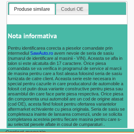
Produse similare
Coduri OE
Nota informativa
Pentru identificarea corecta a pieselor comandate prin
intermediul
SawAuto.ro
avem nevoie de seria de sasiu
(numarul de identificare al masinii - VIN). Aceasta se afla in
talon si este alcatuita din 17 caractere. Orice piesa
comandata se va verifica in programul de service al marcii
de masina pentru care a fost aleasa folosind seria de sasiu
furnizata de catre client. Aceasta serie este necesara in
special pentru cazurile in care producatorul de automobile a
folosit cel putin doua variante constructive pentru piesa sau
ansamblul din care face parte piesa respectiva. Orice piesa
din componenta unui automobil are un cod de origine atasat
(cod OE), acesta fiind folosit pentru ofertarea variantelor
aftermarket echivalente cu piesa originala. Seria de sasiu se
completeaza inainte de lansarea comenzii, unde se solicita
completarea acesteia pentru fiecare masina pentru care s-
au selectat piesele aflate in cosul de cumparaturi .
Contact magazin