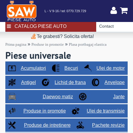
L - V 9-16 / tel:
0770.729.729
CATALOG PIESE AUTO
Contact
Te grabesti? Solicita oferta!
»
»
Prima pagina
Produse in promotie
Plasa portbagaj elastica
Piese universale
Acumulatori
Becuri
Ulei de motor
Antigel
Lichid de frana
Anvelope
Daewoo matiz
Jante
Produse in promotie
Ulei de transmisie
Produse de intretinere
Pachete revizie