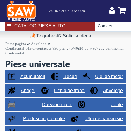
L - V 9-16 / tel:
0770.729.729
CATALOG PIESE AUTO
Contact
Te grabesti? Solicita oferta!
»
»
Prima pagina
Anvelope
Continental-winter contact ts 830 p xl-245/40r20-99-v-ec72u2 continental
Continental
Piese universale
Acumulatori
Becuri
Ulei de motor
Antigel
Lichid de frana
Anvelope
Daewoo matiz
Jante
Produse in promotie
Ulei de transmisie