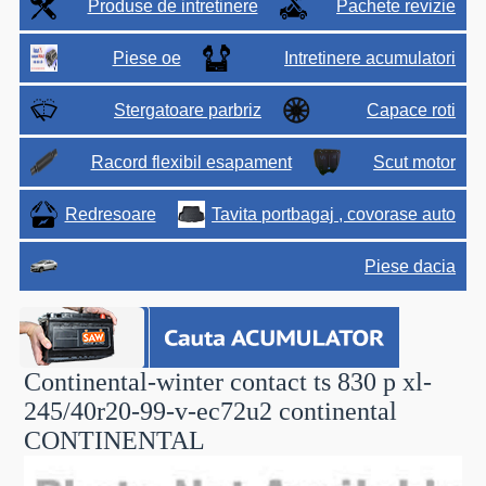
Produse de intretinere
Pachete revizie
Piese oe
Intretinere acumulatori
Stergatoare parbriz
Capace roti
Racord flexibil esapament
Scut motor
Redresoare
Tavita portbagaj , covorase auto
Piese dacia
Continental-winter contact ts 830 p xl-
245/40r20-99-v-ec72u2 continental
CONTINENTAL