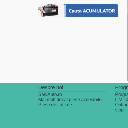
Despre noi
Prog
SawAuto.ro
Progra
Mai mult decat piese accesibile.
L-V : 
Piese de calitate.
Online
stop