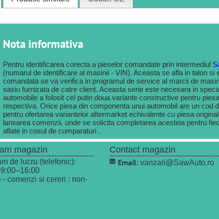
Nota informativa
Pentru identificarea corecta a pieselor comandate prin intermediul
S
(numarul de identificare al masinii - VIN). Aceasta se afla in talon si
comandata se va verifica in programul de service al marcii de masina
sasiu furnizata de catre client. Aceasta serie este necesara in speci
automobile a folosit cel putin doua variante constructive pentru pie
respectiva. Orice piesa din componenta unui automobil are un cod de 
pentru ofertarea variantelor aftermarket echivalente cu piesa origina
lansarea comenzii, unde se solicita completarea acesteia pentru fie
aflate in cosul de cumparaturi .
ram magazin
Contact magazin
m de lucru (telefonic):
Email:
vanzari@SawAuto.ro
09:00–16:00
 - comenzi si cereri : non-