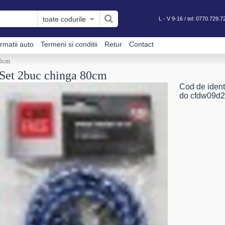
toate codurile
L - V 9-16 / tel:
0770.729.7
ormatii auto
Termeni si conditii
Retur
Contact
80cm
Set 2buc chinga 80cm
Cod de identi
do cfdw09d2