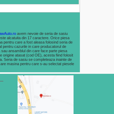
awAuto.ro
avem nevoie de seria de sasiu
 este alcatuita din 17 caractere. Orice piesa
 pentru care a fost aleasa folosind seria de
al pentru cazurile in care producatorul de
sa sau ansamblul din care face parte piesa
origine atasat (cod OE), acesta fiind folosit
la. Seria de sasiu se completeaza inainte de
care masina pentru care s-au selectat piesele