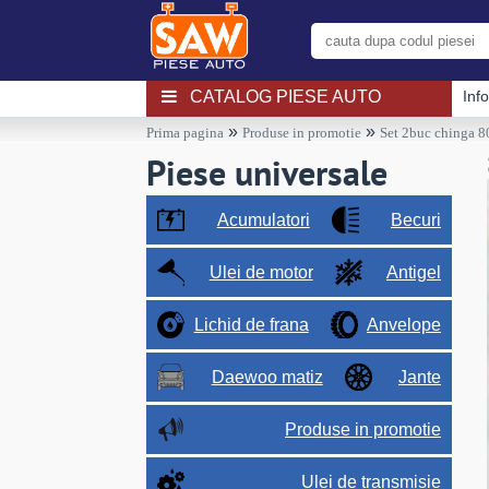
CATALOG PIESE AUTO
Inf
»
»
Prima pagina
Produse in promotie
Set 2buc chinga 
Piese universale
Acumulatori
Becuri
Ulei de motor
Antigel
Lichid de frana
Anvelope
Daewoo matiz
Jante
Produse in promotie
Ulei de transmisie