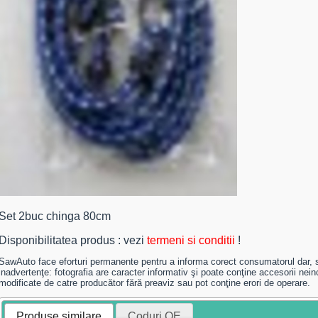
Set 2buc chinga 80cm
Disponibilitatea produs : vezi
termeni si conditii
!
SawAuto face eforturi permanente pentru a informa corect consumatorul dar, 
inadvertenţe: fotografia are caracter informativ şi poate conţine accesorii neincl
modificate de catre producător fără preaviz sau pot conţine erori de operare.
Produse similare
Coduri OE