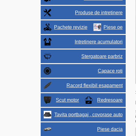
Produse de intretinere
Pachete revizie
Piese oe
Intretinere acumulatori
Stergatoare parbriz
Capace roti
Racord flexibil esapament
Scut motor
Redresoare
Tavita portbagaj , covorase auto
Piese dacia